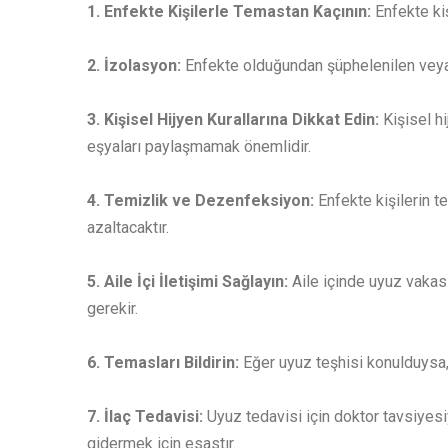
1. Enfekte Kişilerle Temastan Kaçının:
Enfekte ki
2. İzolasyon:
Enfekte olduğundan şüphelenilen veya t
3. Kişisel Hijyen Kurallarına Dikkat Edin:
Kişisel h
eşyaları paylaşmamak önemlidir.
4. Temizlik ve Dezenfeksiyon:
Enfekte kişilerin 
azaltacaktır.
5. Aile İçi İletişimi Sağlayın:
Aile içinde uyuz vakası
gerekir.
6. Temasları Bildirin:
Eğer uyuz teşhisi konulduysa,
7. İlaç Tedavisi:
Uyuz tedavisi için doktor tavsiyesiy
gidermek için esastır.