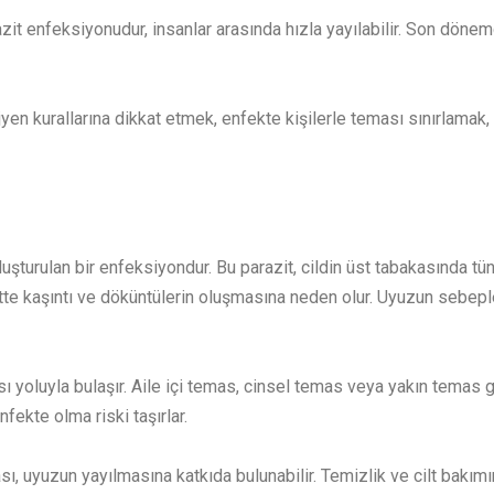
razit enfeksiyonudur, insanlar arasında hızla yayılabilir. Son dön
jyen kurallarına dikkat etmek, enfekte kişilerle teması sınırlamak,
uşturulan bir enfeksiyondur. Bu parazit, cildin üst tabakasında tün
ciltte kaşıntı ve döküntülerin oluşmasına neden olur. Uyuzun sebeple
sı yoluyla bulaşır. Aile içi temas, cinsel temas veya yakın temas ge
fekte olma riski taşırlar.
sı, uyuzun yayılmasına katkıda bulunabilir. Temizlik ve cilt bakı