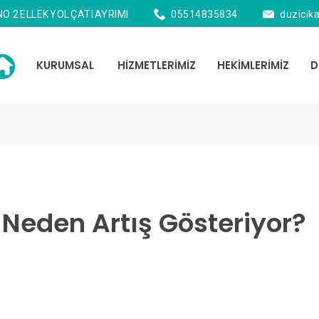
:2 ELLEK YOL ÇATI AYRIMI
05514835834
duzicik
KURUMSAL
HİZMETLERİMİZ
HEKİMLERİMİZ
D
?
 Neden Artış Gösteriyor?