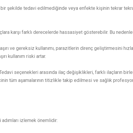
ı bir şekilde tedavi edilmediğinde veya enfekte kişinin tekrar tek
ilaçlara karşı farklı derecelerde hassasiyet gösterebilir. Bu nedenle
 aşırı ve gereksiz kullanımı, parazitlerin direnç geliştirmesini hızla
ı kullanım riski artar.
edavi seçenekleri arasında ilaç değişiklikleri, farklı ilaçların birl
ecinin tüm aşamalarının titizlikle takip edilmesi ve sağlık profesyo
 adımları izlemek önemlidir: