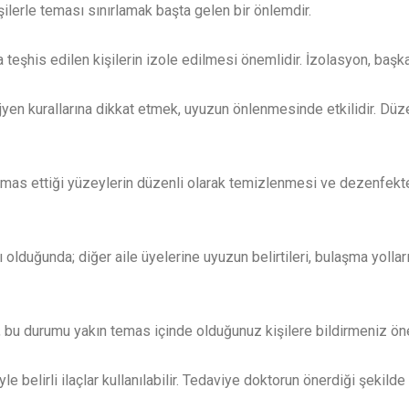
şilerle teması sınırlamak başta gelen bir önlemdir.
eşhis edilen kişilerin izole edilmesi önemlidir. İzolasyon, başkal
ijyen kurallarına dikkat etmek, uyuzun önlenmesinde etkilidir. Düz
temas ettiği yüzeylerin düzenli olarak temizlenmesi ve dezenfekte
 olduğunda; diğer aile üyelerine uyuzun belirtileri, bulaşma yolla
 bu durumu yakın temas içinde olduğunuz kişilere bildirmeniz ön
le belirli ilaçlar kullanılabilir. Tedaviye doktorun önerdiği şekil